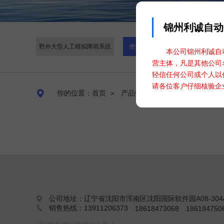
锦州利诚自动
野外大型人工模拟降雨系统
便携式人工模拟降雨系统
本公司锦州利诚自动
营主体，凡是其他公司
轻信任何公司或个人以
请各位客户仔细核验企

你的位置：首页
＞
产品中心
＞
水利水文仪器
＞
公司地址：辽宁省沈阳市浑南区沈阳国际软件园A08-304/

销售热线：13911206373
18618473068
18618475
