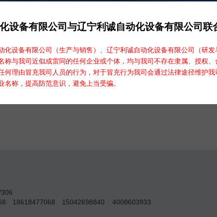
化设备有限公司与辽宁利诚自动化设备有限公司联
汽车喷淋雨雾模拟系统
翻斗式雨量传感器
水土侵蚀抗冲仪
化设备有限公司（生产与销售）、辽宁利诚自动化设备有限公司（研发
名称与我司近似或雷同的任何企业或个体，均与我司不存在隶属、授权、
任何理由冒充我司人员的行为，对于冒充行为我司会通过法律途径维护我
业名称，提高防范意识，避免上当受骗。
便携式人工模拟降雨系统
306
068
18618477068
15042698840
4008603933