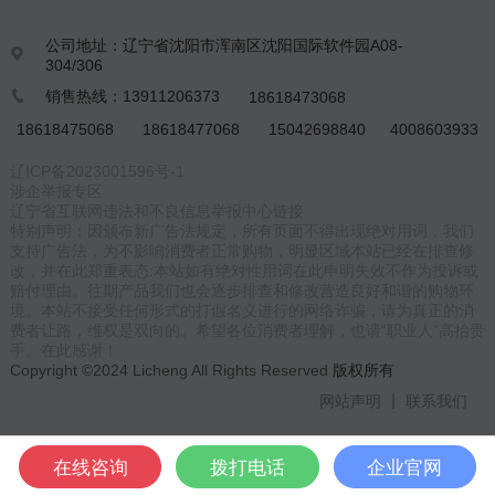
公司地址：辽宁省沈阳市浑南区沈阳国际软件园A08-

304/306
销售热线：13911206373
18618473068

18618475068
18618477068
15042698840
4008603933
辽ICP备2023001596号-1
涉企举报专区
辽宁省互联网违法和不良信息举报中心链接
特别声明：因颁布新广告法规定，所有页面不得出现绝对用词，我们
支持广告法，为不影响消费者正常购物，明显区域本站已经在排查修
改，并在此郑重表态:本站如有绝对性用词在此申明失效不作为投诉或
赔付理由。往期产品我们也会逐步排查和修改营造良好和谐的购物环
境。本站不接受任何形式的打假名义进行的网络诈骗，请为真正的消
费者让路，维权是双向的。希望各位消费者理解，也请“职业人”高抬贵
手。在此感谢！
Copyright ©2024 Licheng All Rights Reserved
版权所有
网站声明
联系我们
在线咨询
拨打电话
企业官网
菜单
电话
客服
分享