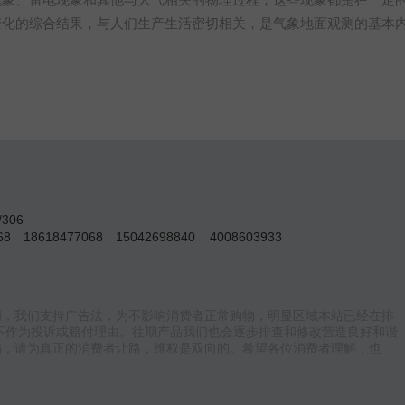
变化的综合结果，与人们生产生活密切相关，是气象地面观测的基本
306
068
18618477068
15042698840
4008603933
词，我们支持广告法，为不影响消费者正常购物，明显区域本站已经在排
不作为投诉或赔付理由。往期产品我们也会逐步排查和修改营造良好和谐
骗，请为真正的消费者让路，维权是双向的。希望各位消费者理解，也