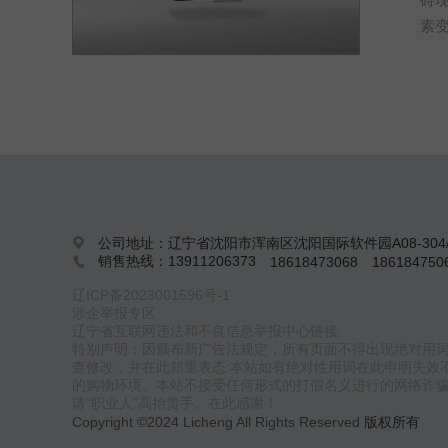
素
公司地址：辽宁省沈阳市浑南区沈阳国际软件园A08-304/

销售热线：13911206373
18618473068
18618475

辽ICP备2023001596号-1
涉企举报专区
辽宁省互联网违法和不良信息举报中心链接
特别声明：因颁布新广告法规定，所有页面不得出现绝对用
查修改，并在此郑重表态:本站如有绝对性用词在此申明失效
的购物环境。本站不接受任何形式的打假名义进行的网络诈
请“职业人”高抬贵手。在此感谢！
Copyright ©2024 Licheng All Rights Reserved
版权所有