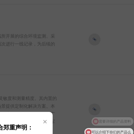
域所开展的综合环境监测、采
频次进行一线记录，为后续的
的灵敏度和测量精度。其内置的
场景提供定制化解决方案。本
劣环境下持续稳定运行。它广
×
、工农业生产以及交通国防军
合郑重声明：
可以介绍下你们的产品么