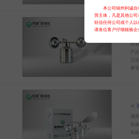
本公司锦州利诚自动
营主体，凡是其他公司
轻信任何公司或个人以
请各位客户仔细核验企
L
精
产
泛
事
测
风
风