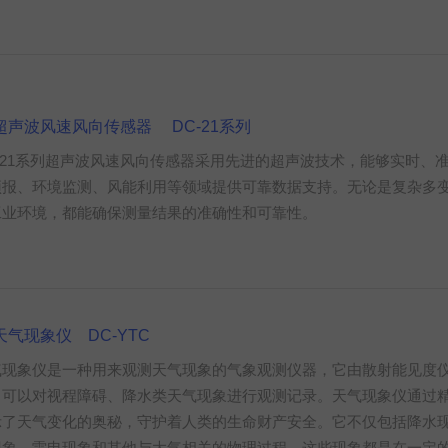
超声波风速风向传感器 DC-21系列
C-21系列超声波风速风向传感器采用先进的超声波技术，能够实时、
预报、环境监测、风能利用等领域提供可靠数据支持。无论是复杂多
工业环境，都能确保测量结果的准确性和可靠性。
天气现象仪 DC-YTC
气现象仪是一种用来观测天气现象的气象观测仪器‌，它由散射能见度
，可以对视程障碍、降水类天气现象进行观测记录。天气现象仪通过
示了天气变化的奥秘，守护着人类的生命财产安全。它不仅包括降水
现象、雷电现象和其他与大气相关的物理过程，这些现象都是在一定