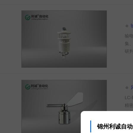
输
集
研
L
精
产
泛
锦州利诚自动
事