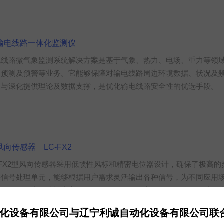
输电线路一体化监测仪
电线路微气象监测系统解决方案是基于气象、热力、电场、重力等领
、预测及预警等业务。它能够保障对输电线路周边环境数据、状况及
判与深化提供理论及数据支撑，是优化输电线路安全性的优选手段。
风向传感器 LC-FX2
C-FX2型风向传感器采用低惯性风标和精密电位器设计，确保了极高
密信号处理单元，能够根据用户需求灵活输出各种信号，为不同应用
品不仅量程大、线性度高，而且操作简便、稳定可靠，能够在各种恶
应用于气象观测、海洋研究、环境监测、机场港口管理、实验室研究
化设备有限公司与辽宁利诚自动化设备有限公司联
等多个领域，成为各行业风向监测的不可或缺的工具。