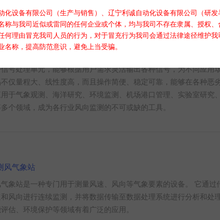
化设备有限公司（生产与销售）、辽宁利诚自动化设备有限公司（研发
名称与我司近似或雷同的任何企业或个体，均与我司不存在隶属、授权、
任何理由冒充我司人员的行为，对于冒充行为我司会通过法律途径维护我
风速传感器 LC-FS2
业名称，提高防范意识，避免上当受骗。
C-FS2型风向传感器采用低惯性风标和精密电位器设计，确保了极高
密信号处理单元，能够根据用户需求灵活输出各种信号，为不同应用
品不仅量程大、线性度高，而且操作简便、稳定可靠，能够在各种恶
应用于气象观测、海洋研究、环境监测、机场港口管理、实验室研究
等多个领域，成为各行业风向监测的不可或缺的工具。
测风气象站
风气象站是一种专门用于测量风速、风向等气象要素的设备。‌ 它通
速和风向进行连续监测，并将数据传输至数据处理系统进行分析和处
能评估、环境保护等领域有着广泛的应用‌。