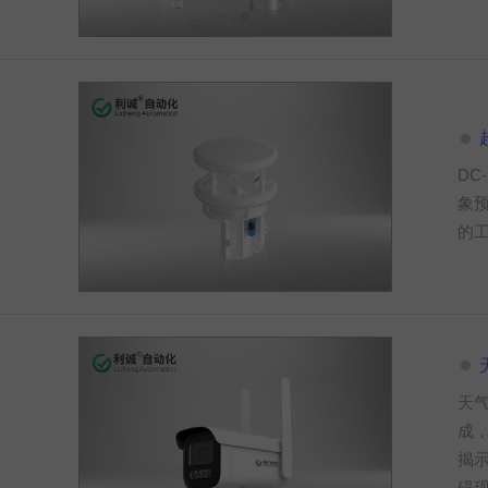
D
象
的
天
成
揭
碍