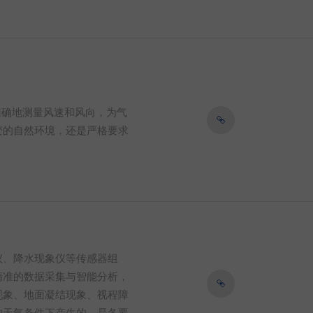
准确地测量风速和风向，为气
变的自然环境，还是严格要求
仪、降水现象仪等传感器组
精准的数据采集与智能分析，
现象、地面凝结现象、视程障
的天气条件下产生的，是各要