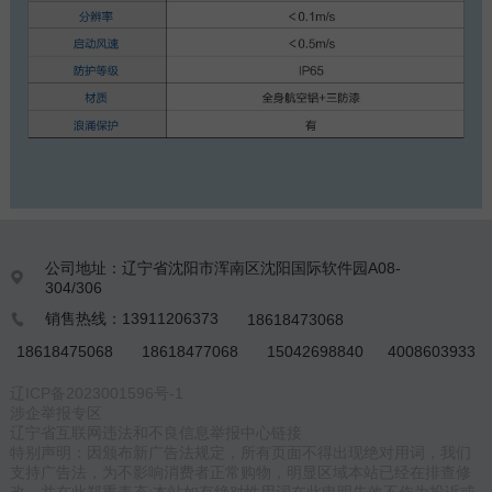
公司地址：辽宁省沈阳市浑南区沈阳国际软件园A08-

304/306
销售热线：13911206373
18618473068

18618475068
18618477068
15042698840
4008603933
辽ICP备2023001596号-1
涉企举报专区
辽宁省互联网违法和不良信息举报中心链接
特别声明：因颁布新广告法规定，所有页面不得出现绝对用词，我们
支持广告法，为不影响消费者正常购物，明显区域本站已经在排查修