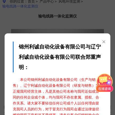
你的位置：首页
＞
产品中心
＞
风电环境监测
＞

输电线路一体化监测仪
输电线路一体化监测仪
×
锦州利诚自动化设备有限公司与辽宁
利诚自动化设备有限公司联合郑重声
明：
本公司锦州利诚自动化设备有限公司（生产与销
售）、辽宁利诚自动化设备有限公司（研发与销售）为
正规我司经营主体，凡是其他公司名称与我司近似或雷
同的任何企业或个体，均与我司不存在隶属、授权、合
输电线路一体化监测仪
作关系。请大家不要轻信任何公司或个人以任何理由冒
输电线路微气象监测系统解决方案是基于气象、热力、电场、重
充我司人员的行为，对于冒充行为我司会通过法律途径
力等领域所开展的综合环境监测、采集、预测及预警等业务。它
维护我司正常权益不受侵害，请各位客户仔细核验企业