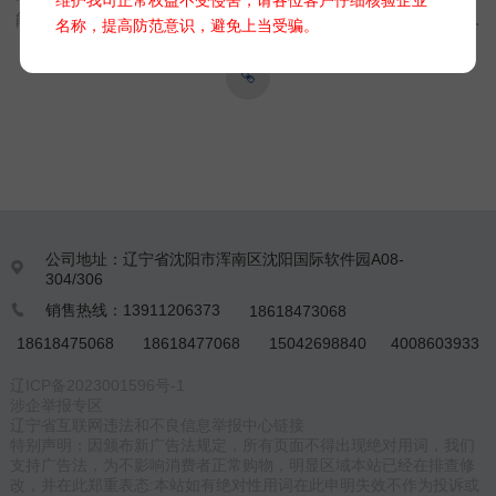
能够保障对输电线路周边环境数据、状况及频次进行一线记录，
名称，提高防范意识，避免上当受骗。
为后续的研判与深化提供理论及数据支撑，是优化输电线路安全
性的优选手段。
公司地址：辽宁省沈阳市浑南区沈阳国际软件园A08-

304/306
销售热线：13911206373
18618473068

18618475068
18618477068
15042698840
4008603933
辽ICP备2023001596号-1
涉企举报专区
辽宁省互联网违法和不良信息举报中心链接
特别声明：因颁布新广告法规定，所有页面不得出现绝对用词，我们
支持广告法，为不影响消费者正常购物，明显区域本站已经在排查修
改，并在此郑重表态:本站如有绝对性用词在此申明失效不作为投诉或