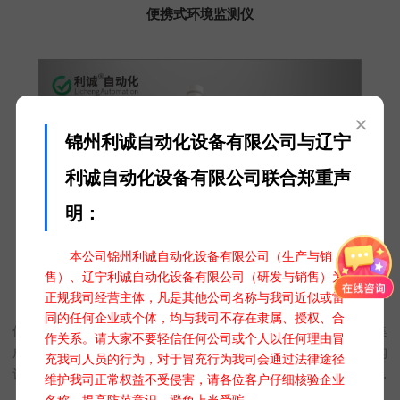
便携式环境监测仪
×
锦州利诚自动化设备有限公司与辽宁
利诚自动化设备有限公司联合郑重声
明：
本公司锦州利诚自动化设备有限公司（生产与销
售）、辽宁利诚自动化设备有限公司（研发与销售）为
正规我司经营主体，凡是其他公司名称与我司近似或雷
便携式环境监测仪 DC系列
同的任何企业或个体，均与我司不存在隶属、授权、合
便携式自动气象站是一款便于携带，使用方便，测量精度高，集
作关系。请大家不要轻信任何公司或个人以任何理由冒
成多项气象要素的可移动观测系统。该系统采用新型一体化结构
充我司人员的行为，对于冒充行为我司会通过法律途径
设计，做工精良，可采集温度、湿度、风向、风速、太阳辐射、
维护我司正常权益不受侵害，请各位客户仔细核验企业
雨量、气压、光照度、土壤温度、土壤湿度、露点等多项信息并
名称，提高防范意识，避免上当受骗。