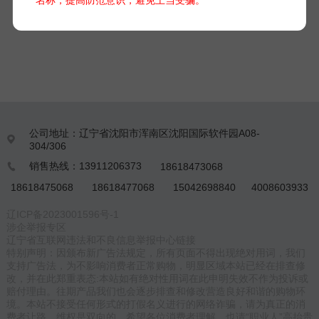
做公告和趋势分析，该系统分有线站和无线站两种形式，配合软
件更可以实现网络远程数据传输和网络实时气象状况监测，是一
款性价比突出的小型自动气象站。
公司地址：辽宁省沈阳市浑南区沈阳国际软件园A08-

304/306
销售热线：13911206373
18618473068

18618475068
18618477068
15042698840
4008603933
辽ICP备2023001596号-1
涉企举报专区
辽宁省互联网违法和不良信息举报中心链接
特别声明：因颁布新广告法规定，所有页面不得出现绝对用词，我们
支持广告法，为不影响消费者正常购物，明显区域本站已经在排查修
改，并在此郑重表态:本站如有绝对性用词在此申明失效不作为投诉或
赔付理由。往期产品我们也会逐步排查和修改营造良好和谐的购物环
境。本站不接受任何形式的打假名义进行的网络诈骗，请为真正的消
费者让路，维权是双向的。希望各位消费者理解，也请“职业人”高抬贵