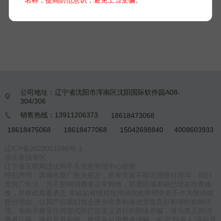
PM2.5、PM10、CO、NO2、SO2、O3等气体和颗粒物指标。无
论是在复杂的城市交通，还是在偏远的野外探险，车载气象站都
能为您的出行提供精准、全面的环境信息。
公司地址：辽宁省沈阳市浑南区沈阳国际软件园A08-

304/306
销售热线：13911206373
18618473068

18618475068
18618477068
15042698840
4008603933
辽ICP备2023001596号-1
涉企举报专区
辽宁省互联网违法和不良信息举报中心链接
特别声明：因颁布新广告法规定，所有页面不得出现绝对用词，我们
支持广告法，为不影响消费者正常购物，明显区域本站已经在排查修
改，并在此郑重表态:本站如有绝对性用词在此申明失效不作为投诉或
赔付理由。往期产品我们也会逐步排查和修改营造良好和谐的购物环
境。本站不接受任何形式的打假名义进行的网络诈骗，请为真正的消
费者让路，维权是双向的。希望各位消费者理解，也请“职业人”高抬贵