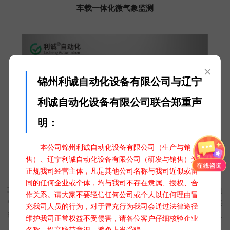
车载一体化微气象监测
×
锦州利诚自动化设备有限公司与辽宁
利诚自动化设备有限公司联合郑重声
明：
本公司锦州利诚自动化设备有限公司（生产与销
售）、辽宁利诚自动化设备有限公司（研发与销售）为
正规我司经营主体，凡是其他公司名称与我司近似或雷
车载一体化微气象监测
同的任何企业或个体，均与我司不存在隶属、授权、合
车载气象站——专门为移动应急环境而设计的一款综合观测自动
作关系。请大家不要轻信任何公司或个人以任何理由冒
气象站，集成了高精度传感器和先进的数据分析系统，它能够实
充我司人员的行为，对于冒充行为我司会通过法律途径
时监测并准确预报车辆行驶过程中的温度、湿度、风速风向、气
维护我司正常权益不受侵害，请各位客户仔细核验企业
压、噪声、太阳辐射及降水量等关键气象数据、也可以测量
名称，提高防范意识，避免上当受骗。