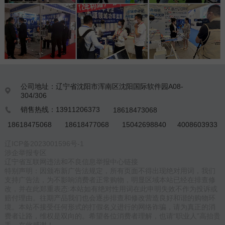
公司地址：辽宁省沈阳市浑南区沈阳国际软件园A08-

304/306
销售热线：13911206373
18618473068

18618475068
18618477068
15042698840
4008603933
辽ICP备2023001596号-1
涉企举报专区
辽宁省互联网违法和不良信息举报中心链接
特别声明：因颁布新广告法规定，所有页面不得出现绝对用词，我们
支持广告法，为不影响消费者正常购物，明显区域本站已经在排查修
改，并在此郑重表态:本站如有绝对性用词在此申明失效不作为投诉或
赔付理由。往期产品我们也会逐步排查和修改营造良好和谐的购物环
境。本站不接受任何形式的打假名义进行的网络诈骗，请为真正的消
费者让路，维权是双向的。希望各位消费者理解，也请“职业人”高抬贵