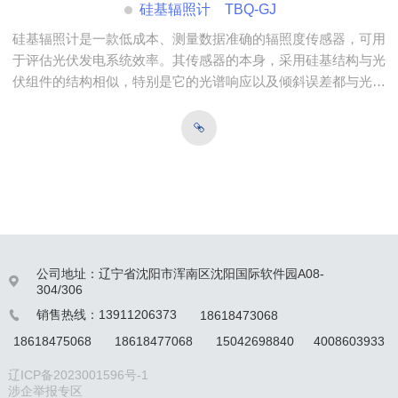
硅基辐照计 TBQ-GJ
硅基辐照计是一款低成本、测量数据准确的辐照度传感器，可用
于评估光伏发电系统效率。其传感器的本身，采用硅基结构与光
伏组件的结构相似，特别是它的光谱响应以及倾斜误差都与光伏
组件极其相似，这让使用硅基传感器来精准的分析光伏组件辐照
度数据有据可循。
公司地址：辽宁省沈阳市浑南区沈阳国际软件园A08-

304/306
销售热线：13911206373
18618473068

18618475068
18618477068
15042698840
4008603933
辽ICP备2023001596号-1
涉企举报专区