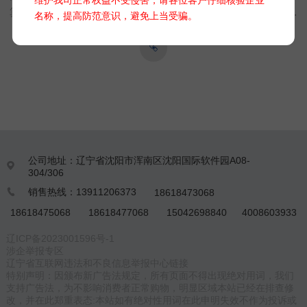
算法，能够快速准确地测量水体流速，无需校准且测量无漂移。
名称，提高防范意识，避免上当受骗。
该设备不仅集成了水温传感器和压力传感器，还能同时采集输出
水位数据，实现水位、流速、水温的一体监测.广泛应用于灌区渠
道、自然河道、城市排水管网、工厂计量、泵站等各种场合，为
流量监测和管理提供可靠的技术支持。
公司地址：辽宁省沈阳市浑南区沈阳国际软件园A08-

304/306
销售热线：13911206373
18618473068

18618475068
18618477068
15042698840
4008603933
辽ICP备2023001596号-1
涉企举报专区
辽宁省互联网违法和不良信息举报中心链接
特别声明：因颁布新广告法规定，所有页面不得出现绝对用词，我们
支持广告法，为不影响消费者正常购物，明显区域本站已经在排查修
改，并在此郑重表态:本站如有绝对性用词在此申明失效不作为投诉或