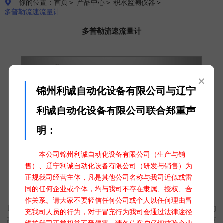
你的位置：首页
＞
产品中心
＞
积水监测仪器
＞

多普勒流速流量计
多普勒流速流量计
×
锦州利诚自动化设备有限公司与辽宁
利诚自动化设备有限公司联合郑重声
明：
本公司锦州利诚自动化设备有限公司（生产与销
售）、辽宁利诚自动化设备有限公司（研发与销售）为
正规我司经营主体，凡是其他公司名称与我司近似或雷
同的任何企业或个体，均与我司不存在隶属、授权、合
多普勒流速流量计 LC-DL01
作关系。请大家不要轻信任何公司或个人以任何理由冒
LC-DL01多普勒流速流量计是一款基于超声波多普勒原理设计的
充我司人员的行为，对于冒充行为我司会通过法律途径
高精度测流设备。它通过内部集成的信号处理器和专有流速计算
维护我司正常权益不受侵害，请各位客户仔细核验企业