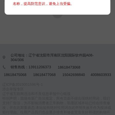
名称，提高防范意识，避免上当受骗。
而得到流量值‌。
公司地址：辽宁省沈阳市浑南区沈阳国际软件园A08-

304/306
销售热线：13911206373
18618473068

18618475068
18618477068
15042698840
4008603933
辽ICP备2023001596号-1
涉企举报专区
辽宁省互联网违法和不良信息举报中心链接
特别声明：因颁布新广告法规定，所有页面不得出现绝对用词，我们
支持广告法，为不影响消费者正常购物，明显区域本站已经在排查修
改，并在此郑重表态:本站如有绝对性用词在此申明失效不作为投诉或
赔付理由。往期产品我们也会逐步排查和修改营造良好和谐的购物环