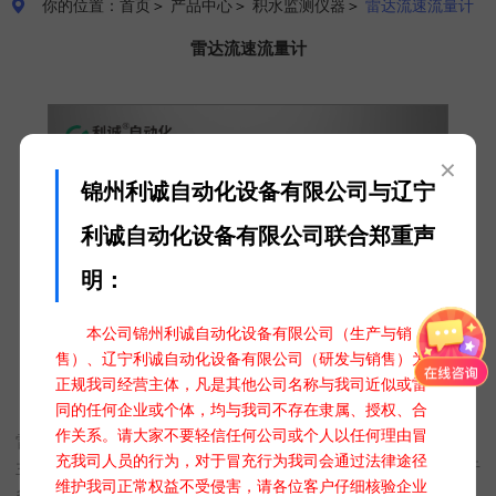
你的位置：首页
＞
产品中心
＞
积水监测仪器
＞
雷达流速流量计

雷达流速流量计
×
锦州利诚自动化设备有限公司与辽宁
利诚自动化设备有限公司联合郑重声
明：
本公司锦州利诚自动化设备有限公司（生产与销
售）、辽宁利诚自动化设备有限公司（研发与销售）为
正规我司经营主体，凡是其他公司名称与我司近似或雷
雷达流速流量计 DC-LD02
同的任何企业或个体，均与我司不存在隶属、授权、合
作关系。请大家不要轻信任何公司或个人以任何理由冒
雷达流速流量计是一种利用雷达技术进行流速流量测量的设备，
充我司人员的行为，对于冒充行为我司会通过法律途径
主要用于河流、管道、渠道等非接触流量测量。其工作原理基于
维护我司正常权益不受侵害，请各位客户仔细核验企业
多普勒效应，通过发射和接收电磁波来计算水流速度和方向，进