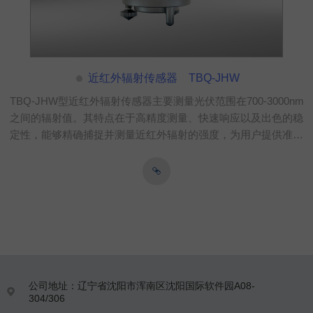
近红外辐射传感器 TBQ-JHW
TBQ-JHW型近红外辐射传感器主要测量光伏范围在700-3000nm
之间的辐射值。其特点在于高精度测量、快速响应以及出色的稳
定性，能够精确捕捉并测量近红外辐射的强度，为用户提供准确
可靠的数据支持。该产品适用于多种领域，包括气象观测、环境
监测、工业过程控制等，帮助用户实时监测和分析近红外辐射的
变化，为科研、生产及决策提供有力依据。
公司地址：辽宁省沈阳市浑南区沈阳国际软件园A08-

304/306