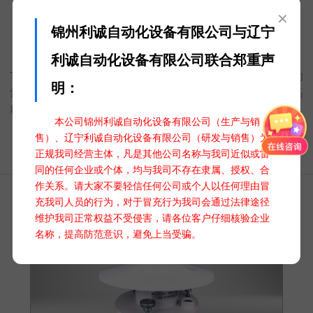
×
锦州利诚自动化设备有限公司与辽宁
紫外辐射传感器 TBQ-UV系列
利诚自动化设备有限公司联合郑重声
TBQ-UVAB紫外辐射传感器用于测量和记录环境中280-400nm的
明：
紫外辐射强度的一款高性能的环境监测设备。产品特点在于其高
精度、快速响应和稳定性强，能够准确捕捉并反映紫外辐射的变
本公司锦州利诚自动化设备有限公司（生产与销
化情况。无论是在气象观测、环境监测、皮肤健康研究还是户外
售）、辽宁利诚自动化设备有限公司（研发与销售）为
工作场所的安全评估中，紫外辐射表都发挥着至关重要的作用。
正规我司经营主体，凡是其他公司名称与我司近似或雷
它能够帮助我们更好地了解紫外辐射对环境及人体健康的影响，
同的任何企业或个体，均与我司不存在隶属、授权、合
为相关领域的科研、政策制定及安全预警提供有力支持。
作关系。请大家不要轻信任何公司或个人以任何理由冒
充我司人员的行为，对于冒充行为我司会通过法律途径
维护我司正常权益不受侵害，请各位客户仔细核验企业
名称，提高防范意识，避免上当受骗。