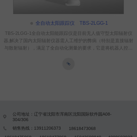
全自动太阳跟踪仪 TBS-2LGG-1
TBS-2LGG-1全自动太阳能跟踪仪是目前无人值守型太阳辐射仪
器,解决了国内太阳辐射仪器需人工维护的弊病（特别是直接辐射
与散射辐射），满足了全自动化测量的要求，它是将机器人控制
技术与辐射仪器完美结合的产品, 系统采用光追踪+旋转角度测量
+光照强度测量+跟踪运行等综合技术, 可保证高精度的跟踪太
阳。
公司地址：辽宁省沈阳市浑南区沈阳国际软件园A08-

304/306
销售热线：13911206373
18618473068
