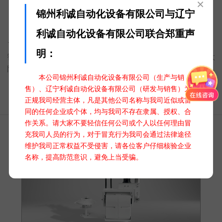
×
锦州利诚自动化设备有限公司与辽宁
多功能太阳全自动跟踪仪 TBS-2LGG-2
利诚自动化设备有限公司联合郑重声
TBS-2LGG-2多功能太阳全自动跟踪仪是一款集高精度传感器、
明：
智能算法与精密机械结构于一体的创新产品。它能够实时追踪太
阳的位置，确保光伏板、太阳能集热器等设备始终面向太阳，提
本公司锦州利诚自动化设备有限公司（生产与销
高吸收太阳能辐射量，显著提升能源转换效率。
售）、辽宁利诚自动化设备有限公司（研发与销售）为
正规我司经营主体，凡是其他公司名称与我司近似或雷
同的任何企业或个体，均与我司不存在隶属、授权、合
作关系。请大家不要轻信任何公司或个人以任何理由冒
充我司人员的行为，对于冒充行为我司会通过法律途径
维护我司正常权益不受侵害，请各位客户仔细核验企业
名称，提高防范意识，避免上当受骗。