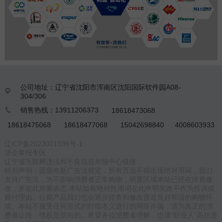
公司地址：辽宁省沈阳市浑南区沈阳国际软件园A08-

304/306
销售热线：13911206373
18618473068

18618475068
18618477068
15042698840
4008603933
辽ICP备2023001596号-1
涉企举报专区
辽宁省互联网违法和不良信息举报中心链接
特别声明：因颁布新广告法规定，所有页面不得出现绝对用词，我们
支持广告法，为不影响消费者正常购物，明显区域本站已经在排查修
改，并在此郑重表态:本站如有绝对性用词在此申明失效不作为投诉或
赔付理由。往期产品我们也会逐步排查和修改营造良好和谐的购物环
境。本站不接受任何形式的打假名义进行的网络诈骗，请为真正的消
费者让路，维权是双向的。希望各位消费者理解，也请“职业人”高抬贵