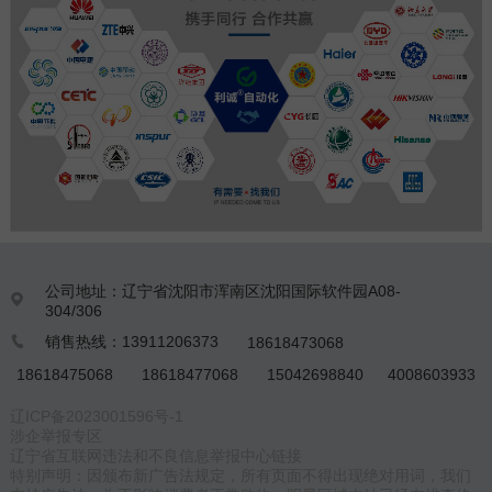
公司地址：辽宁省沈阳市浑南区沈阳国际软件园A08-

304/306
销售热线：13911206373
18618473068

18618475068
18618477068
15042698840
4008603933
辽ICP备2023001596号-1
涉企举报专区
辽宁省互联网违法和不良信息举报中心链接
特别声明：因颁布新广告法规定，所有页面不得出现绝对用词，我们