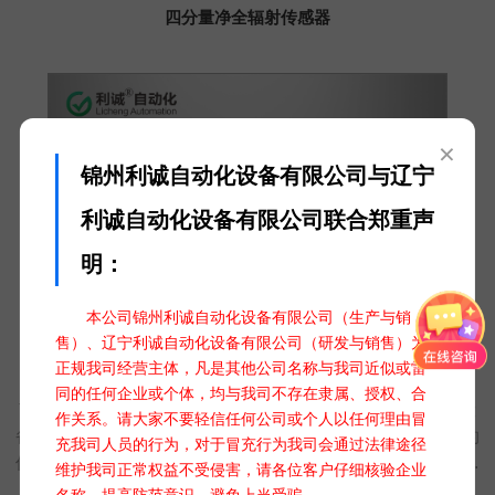
四分量净全辐射传感器
×
锦州利诚自动化设备有限公司与辽宁
利诚自动化设备有限公司联合郑重声
明：
本公司锦州利诚自动化设备有限公司（生产与销
售）、辽宁利诚自动化设备有限公司（研发与销售）为
正规我司经营主体，凡是其他公司名称与我司近似或雷
四分量净全辐射传感器 TBB-2L
同的任何企业或个体，均与我司不存在隶属、授权、合
TBB-2L 四分量净全辐射传感器是一款高精度、多功能的测量设
作关系。请大家不要轻信任何公司或个人以任何理由冒
备，能够同时监测四个不同的物理量。其设计精巧，采用先进的
充我司人员的行为，对于冒充行为我司会通过法律途径
信号处理技术，确保数据准确性和稳定性。这款传感器都能以出
维护我司正常权益不受侵害，请各位客户仔细核验企业
色的性能提供精准读数，为各种应用场景提供强大的数据支持。
名称，提高防范意识，避免上当受骗。