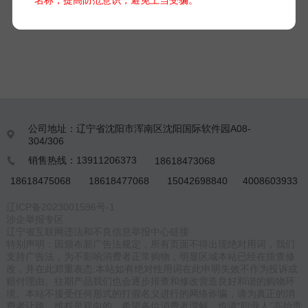
公司地址：辽宁省沈阳市浑南区沈阳国际软件园A08-

304/306
销售热线：13911206373
18618473068

18618475068
18618477068
15042698840
4008603933
辽ICP备2023001596号-1
涉企举报专区
辽宁省互联网违法和不良信息举报中心链接
特别声明：因颁布新广告法规定，所有页面不得出现绝对用词，我们
支持广告法，为不影响消费者正常购物，明显区域本站已经在排查修
改，并在此郑重表态:本站如有绝对性用词在此申明失效不作为投诉或
赔付理由。往期产品我们也会逐步排查和修改营造良好和谐的购物环
境。本站不接受任何形式的打假名义进行的网络诈骗，请为真正的消
费者让路，维权是双向的。希望各位消费者理解，也请“职业人”高抬贵