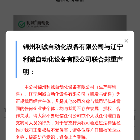
×
锦州利诚自动化设备有限公司与辽宁
利诚自动化设备有限公司联合郑重声
明：
本公司锦州利诚自动化设备有限公司（生产与销
售）、辽宁利诚自动化设备有限公司（研发与销售）为
太阳总辐射传感器（classA） TBQ-2H
正规我司经营主体，凡是其他公司名称与我司近似或雷
同的任何企业或个体，均与我司不存在隶属、授权、合
TBQ-2H太阳总辐射传感器（Class A），又称天空辐射表，专注
作关系。请大家不要轻信任何公司或个人以任何理由冒
于测量水平面上接收到的太阳直接辐射与散射辐射之和的总辐射
充我司人员的行为，对于冒充行为我司会通过法律途径
（短波）。这款设备专为太阳能资源评估、环境监测及气候研究
维护我司正常权益不受侵害，请各位客户仔细核验企业
等领域打造，具备全面、准确的测量能力，能够为用户提供详尽
名称，提高防范意识，避免上当受骗。