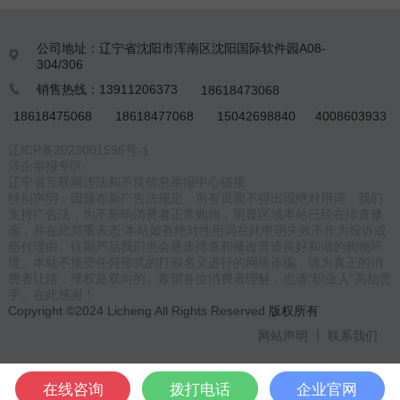
公司地址：辽宁省沈阳市浑南区沈阳国际软件园A08-

304/306
销售热线：13911206373
18618473068

18618475068
18618477068
15042698840
4008603933
辽ICP备2023001596号-1
涉企举报专区
辽宁省互联网违法和不良信息举报中心链接
特别声明：因颁布新广告法规定，所有页面不得出现绝对用词，我们
支持广告法，为不影响消费者正常购物，明显区域本站已经在排查修
改，并在此郑重表态:本站如有绝对性用词在此申明失效不作为投诉或
赔付理由。往期产品我们也会逐步排查和修改营造良好和谐的购物环
境。本站不接受任何形式的打假名义进行的网络诈骗，请为真正的消
费者让路，维权是双向的。希望各位消费者理解，也请“职业人”高抬贵
手。在此感谢！
Copyright ©2024 Licheng All Rights Reserved
版权所有
网站声明
联系我们
在线咨询
拨打电话
企业官网
菜单
电话
客服
分享