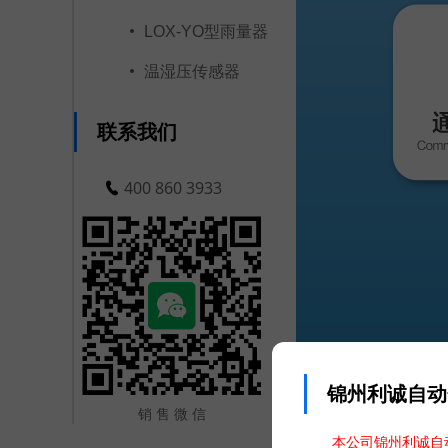
LOX-YO型雨量器
温湿压传感器
联系我们
400 860 3933
锦州利诚自动
销 售 微 信
本公司锦州利诚自动